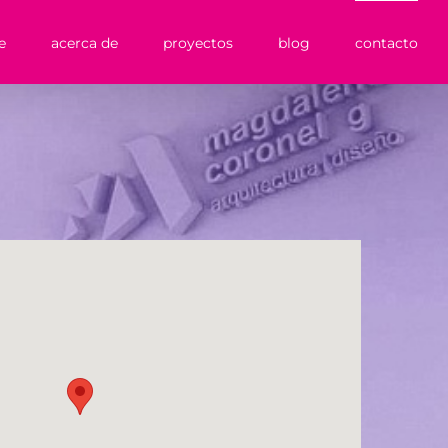
e
acerca de
proyectos
blog
contacto